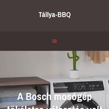
Tállya-BBQ
A Bosch mosógép