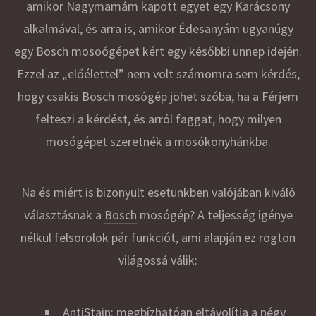
amikor Nagymamám kapott egyet egy Karácsony
alkalmával, és arra is, amikor Édesanyám ugyanúgy
egy Bosch mosoógépet kért egy későbbi ünnep idején.
Ezzel az „előélettel” nem volt számomra sem kérdés,
hogy csakis Bosch mosógép jöhet szóba, ha a Férjem
felteszi a kérdést, és arról faggat, hogy milyen
mosógépet szeretnék a mosókonyhánkba.
Na és miért is bizonyult esetünkben valójában kiváló
választásnak a
Bosch
mosógép? A teljesség igénye
nélkül felsorolok pár funkciót, ami alapján ez rögtön
világossá válik:
AntiStain: megbízhatóan eltávolítja a négy