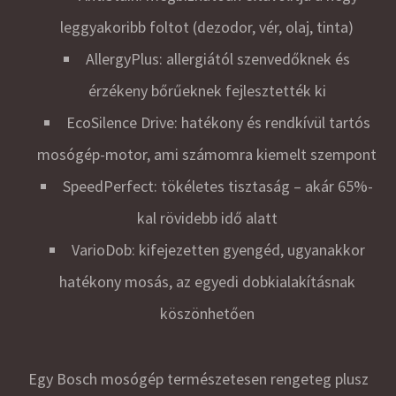
leggyakoribb foltot (dezodor, vér, olaj, tinta)
AllergyPlus: allergiától szenvedőknek és
érzékeny bőrűeknek fejlesztették ki
EcoSilence Drive: hatékony és rendkívül tartós
mosógép-motor, ami számomra kiemelt szempont
SpeedPerfect: tökéletes tisztaság – akár 65%-
kal rövidebb idő alatt
VarioDob: kifejezetten gyengéd, ugyanakkor
hatékony mosás, az egyedi dobkialakításnak
köszönhetően
Egy Bosch mosógép természetesen rengeteg plusz