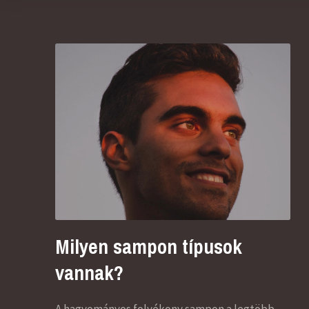
Milyen sampon típusok
vannak?
A hagyományos folyékony sampon a legtöbb