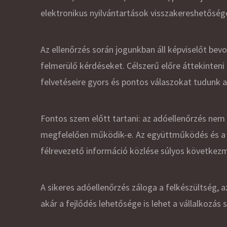
elektronikus nyilvántartások visszakereshetősé
Az ellenőrzés során jogunkban áll képviselőt be
felmerülő kérdéseket. Célszerű előre áttekinteni 
felvetéseire gyors és pontos válaszokat tudunk a
Fontos szem előtt tartani: az adóellenőrzés nem f
megfelelően működik-e. Az együttműködés és a t
félrevezető információ közlése súlyos következm
A sikeres adóellenőrzés záloga a felkészültség,
akár a fejlődés lehetősége is lehet a vállalkozás