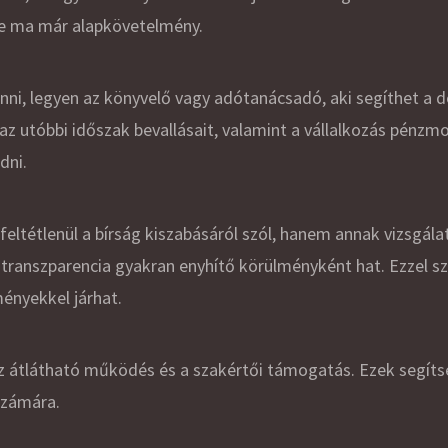
ge ma már alapkövetelmény.
vonni, legyen az könyvelő vagy adótanácsadó, aki segíthet a
az utóbbi időszak bevallásait, valamint a vállalkozás pénzmo
dni.
eltétlenül a bírság kiszabásáról szól, hanem annak vizsgála
ranszparencia gyakran enyhítő körülményként hat. Ezzel s
ényekkel járhat.
 az átlátható működés és a szakértői támogatás. Ezek segít
 számára.