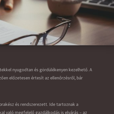
etekkel nyugodtan és gördülékenyen kezelhető. A
en előzetesen értesít az ellenőrzésről, bár
akész és rendszerezett. Ide tartoznak a
kkal való megfelelő gazdálkodás is elvárás – az