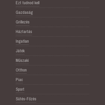
Ezt tudnod kell
Gazdaság
Grillezés
Háztartás
Ingatlan
Játék
Műszaki
Otthon
Piac
Sport
Sütés-Főzés