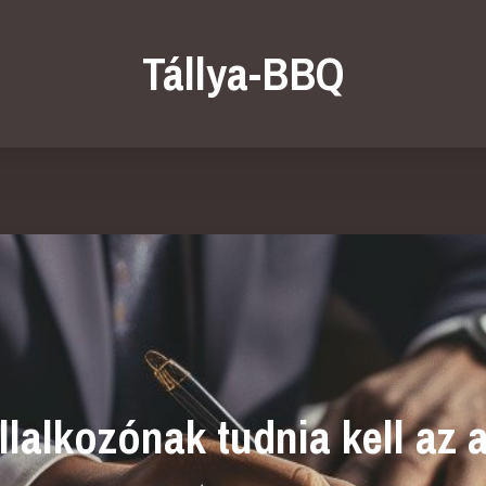
Tállya-BBQ
lalkozónak tudnia kell az 