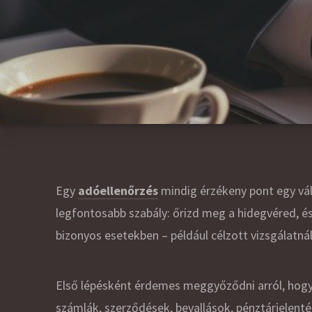
Egy
adóellenőrzés
mindig érzékeny pont egy vál
legfontosabb szabály: őrizd meg a hidegvéred, és
bizonyos esetekben – például célzott vizsgálatná
Első lépésként érdemes meggyőződni arról, hogy
számlák, szerződések, bevallások, pénztárjelentés