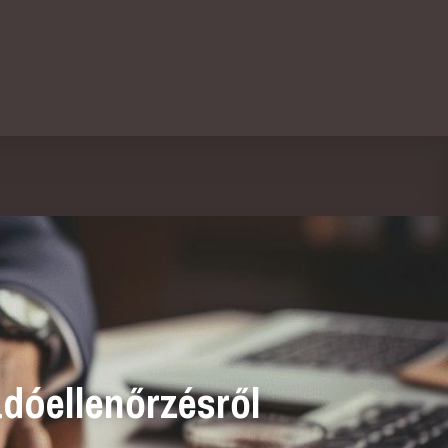
adóellenőrzésről