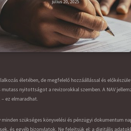
július 20, 2025
lalkozás életében, de megfelelő hozzáállással és előkészül
 mutass nyitottságot a revizorokkal szemben. A NAV jellemző
l – ez elmaradhat.
 minden szükséges könyvelési és pénzügyi dokumentum napr
ek, és egyéb bizonylatok. Ne felejtsük el: a digitális adato