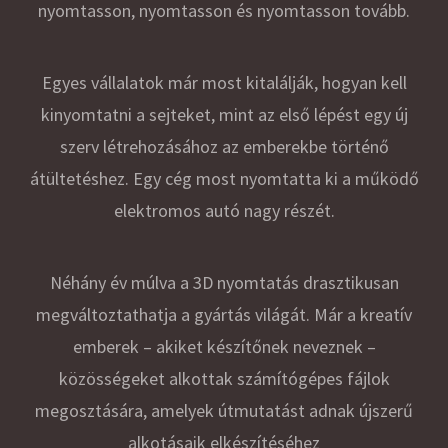
nyomtasson, nyomtasson és nyomtasson tovább.
Egyes vállalatok már most kitalálják, hogyan kell
kinyomtatni a sejteket, mint az első lépést egy új
szerv létrehozásához az emberekbe történő
átültetéshez. Egy cég most nyomtatta ki a működő
elektromos autó nagy részét.
Néhány év múlva a 3D nyomtatás drasztikusan
megváltoztathatja a gyártás világát. Már a kreatív
emberek – akiket készítőnek neveznek –
közösségeket alkottak számítógépes fájlok
megosztására, amelyek útmutatást adnak újszerű
alkotásaik elkészítéséhez