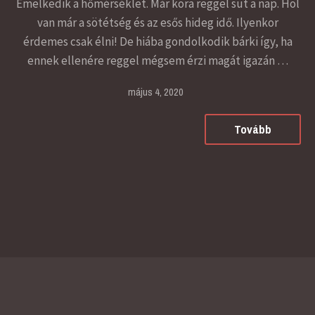
Emelkedik a hőmérséklet. Már kora reggel süt a nap. Hol
van már a sötétség és az esős hideg idő. Ilyenkor
érdemes csak élni! De hiába gondolkodik bárki így, ha
ennek ellenére reggel mégsem érzi magát igazán …
május 4, 2020
Tovább